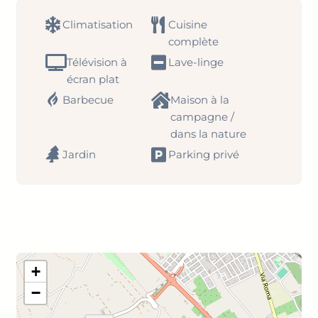
Climatisation
Cuisine
complète
Télévision à
Lave-linge
écran plat
Barbecue
Maison à la
campagne /
dans la nature
Jardin
Parking privé
+
−