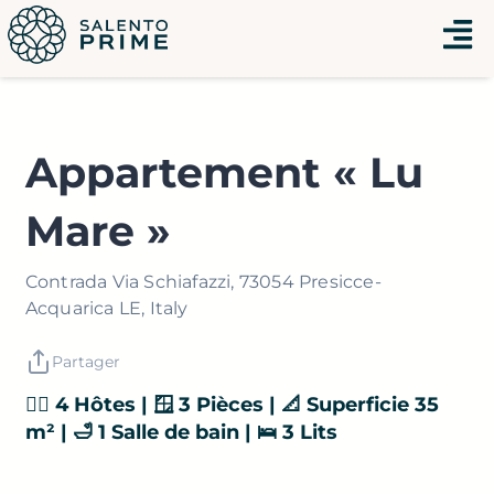
Aller
Menu
au
contenu
Appartement « Lu
Mare »
Contrada Via Schiafazzi, 73054 Presicce-
Acquarica LE, Italy
Partager
👯‍♂️ 4 Hôtes | 🪟 3 Pièces | 📐 Superficie 35
m² | 🛁 1 Salle de bain | 🛌 3 Lits