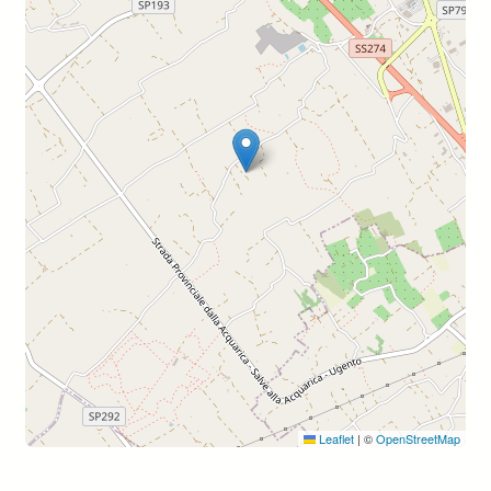
Leaflet
|
©
OpenStreetMap