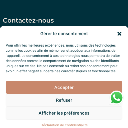
Contactez-nous
Salento Prime Srl, Via San Martino 47, Morciano di
Gérer le consentement
Leuca (LE)
Pour offrir les meilleures expériences, nous utilisons des technologies
‭+39 351 79 47 280‬
comme les cookies afin de mémoriser et accéder aux informations de
l’appareil. Le consentement à ces technologies nous permettra de traiter
P.IVA: IT05322970756
des données comme le comportement de navigation ou des identifiants
uniques sur ce site. Ne pas consentir ou retirer son consentement peut
Salento Exclusive Services
avoir un effet négatif sur certaines caractéristiques et fonctionnalités.
Accepter
Refuser
Fait avec ❤️ par
Salento Factory
Afficher les préférences
Nous acceptons :
Déclaration de confidentialité