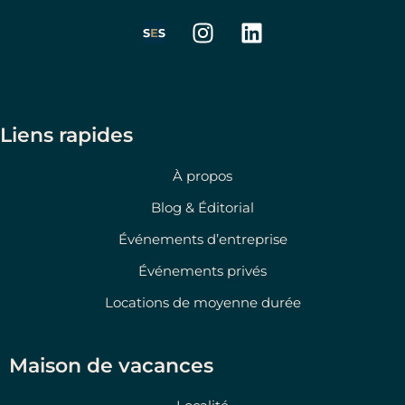
I
L
n
i
s
n
t
k
a
e
g
d
Liens rapides
r
i
a
n
À propos
m
Blog & Éditorial
Événements d’entreprise
Événements privés
Locations de moyenne durée
Maison de vacances