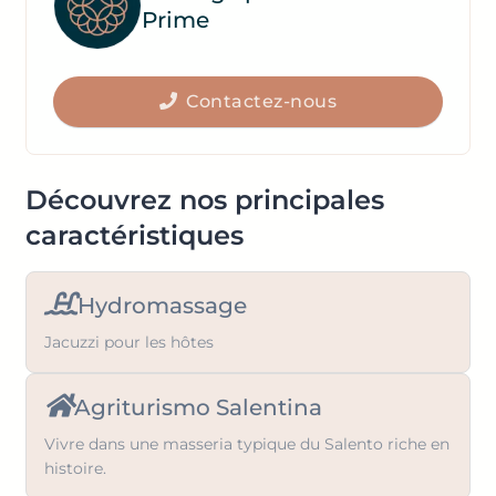
Prime
key
mark
to
key
get
to
the
Contactez-nous
get
keyboard
the
shortcuts
keyboard
for
shortcuts
Découvrez nos principales
changing
for
caractéristiques
dates.
changing
dates.
Hydromassage
Jacuzzi pour les hôtes
Agriturismo Salentina
Vivre dans une masseria typique du Salento riche en
histoire.