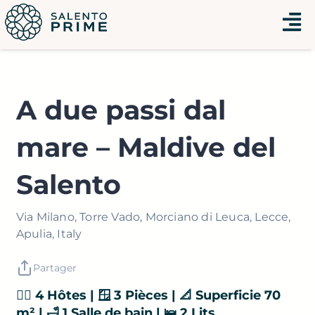
Aller
Menu
au
contenu
A due passi dal
mare – Maldive del
Salento
Via Milano, Torre Vado, Morciano di Leuca, Lecce,
Apulia, Italy
Partager
👯‍♂️ 4 Hôtes | 🪟 3 Pièces | 📐 Superficie 70
m² | 🛁 1 Salle de bain | 🛌 2 Lits