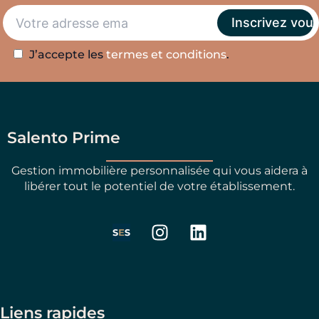
J’accepte les
termes et conditions
.
Salento Prime
Gestion immobilière personnalisée qui vous aidera à
libérer tout le potentiel de votre établissement.
I
L
n
i
s
n
t
k
a
e
g
d
Liens rapides