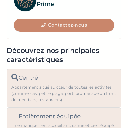
Prime
key
mark
to
key
get
to
the
Contactez-nous
get
keyboard
the
shortcuts
keyboard
for
shortcuts
Découvrez nos principales
changing
for
caractéristiques
dates.
changing
dates.
Centré
Appartement situé au cœur de toutes les activités
(commerces, petite plage, port, promenade du front
de mer, bars, restaurants).
Entièrement équipée
Il ne manque rien, accueillant, calme et bien équipé.