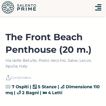
Vai
Menu
al
contenuto
The Front Beach
Penthouse (20 m.)
Via delle Betulle, Posto Vecchio, Salve, Lecce,
Apulia, Italy
Condividere
👯‍♂️ 7 Ospiti | 🪟 5 Stanze | 📐 Dimensione 110
mq | 🛁 2 Bagni | 🛌 4 Letti