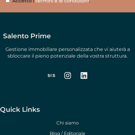
Accetto i
termini e le condizioni
.
Salento Prime
Gestione immobiliare personalizzata che vi aiuterà a
sbloccare il pieno potenziale della vostra struttura.
I
L
n
i
s
n
t
k
a
e
g
d
Quick Links
r
i
a
n
Chi siamo
m
Blog / Editoriale