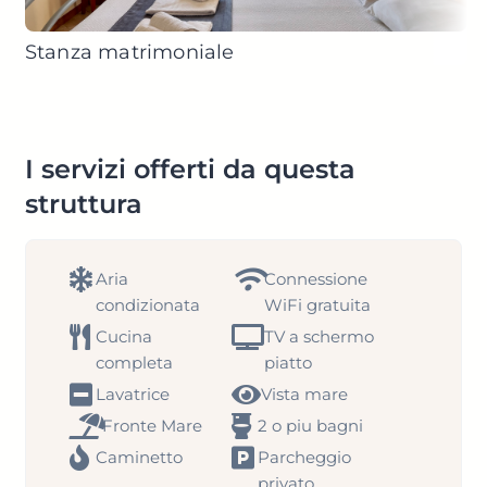
Stanza matrimoniale
I servizi offerti da questa
struttura
Aria
Connessione
condizionata
WiFi gratuita
Cucina
TV a schermo
completa
piatto
Lavatrice
Vista mare
Fronte Mare
2 o piu bagni
Caminetto
Parcheggio
privato