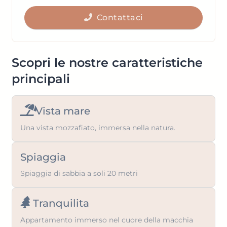
get
to
the
Contattaci
get
keyboard
the
shortcuts
keyboard
for
shortcuts
Scopri le nostre caratteristiche
changing
for
principali
dates.
changing
dates.
Vista mare
Una vista mozzafiato, immersa nella natura.
Spiaggia
Spiaggia di sabbia a soli 20 metri
Tranquilita
Appartamento immerso nel cuore della macchia