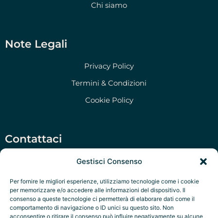
Chi siamo
Note Legali
Privacy Policy
Termini & Condizioni
Cookie Policy
Contattaci
Salento Prime Srl, Via San Martino 47, Morciano di
Gestisci Consenso
Leuca (LE)
Per fornire le migliori esperienze, utilizziamo tecnologie come i cookie
‭+39 351 79 47 280‬
per memorizzare e/o accedere alle informazioni del dispositivo. Il
consenso a queste tecnologie ci permetterà di elaborare dati come il
P.IVA: IT05322970756
comportamento di navigazione o ID unici su questo sito. Non
acconsentire o ritirare il consenso può influire negativamente su alcune