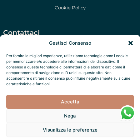
Cookie Policy
Contattaci
Salento Prime Srl, Via San Martino 47, Morciano di
Gestisci Consenso
Leuca (LE)
Per fornire le migliori esperienze, utilizziamo tecnologie come i cookie
‭+39 351 79 47 280‬
per memorizzare e/o accedere alle informazioni del dispositivo. Il
consenso a queste tecnologie ci permetterà di elaborare dati come il
P.IVA: IT05322970756
comportamento di navigazione o ID unici su questo sito. Non
acconsentire o ritirare il consenso può influire negativamente su alcune
Salento Exclusive Services
caratteristiche e funzioni.
Accetta
Nega
Fatto con ❤️ da
Salento Factory
Visualizza le preferenze
Noi accettiamo: