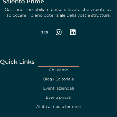
Salento Prime
Gestione immobiliare personalizzata che vi aiuterà a
sbloccare il pieno potenziale della vostra struttura.
I
L
n
i
s
n
t
k
a
e
g
d
Quick Links
r
i
Chi siamo
a
n
Blog / Editoriale
m
Eventi aziendali
Eventi privati
Affitti a medio termine