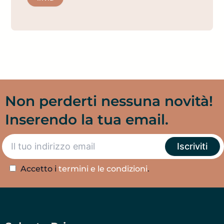
A
l
t
e
r
n
a
Non perderti nessuna novità!
t
Inserendo la tua email.
i
v
e
:
Accetto i
termini e le condizioni
.