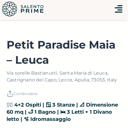
Vai
Menu
al
contenuto
Petit Paradise Maia
– Leuca
Via sorelle Bastianutti, Santa Maria di Leuca,
Castrignano del Capo, Lecce, Apulia, 73053, Italy
Condividere
👯‍♂️ 4+2 Ospiti | 🪟 3 Stanze | 📐 Dimensione
60 mq | 🛁 1 Bagno | 🛌 3 Letti + 1 Divano
letto | 🫧 Idromassaggio