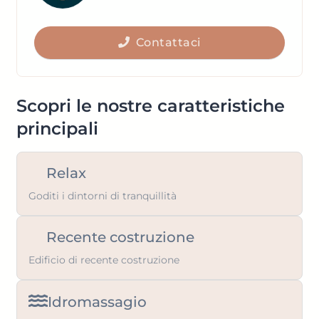
to
key
get
to
the
Contattaci
get
keyboard
the
shortcuts
keyboard
for
shortcuts
Scopri le nostre caratteristiche
changing
for
principali
dates.
changing
dates.
Relax
Goditi i dintorni di tranquillità
Recente costruzione
Edificio di recente costruzione
Idromassagio