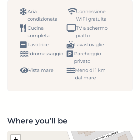
Aria
Connessione
condizionata
WiFi gratuita
Cucina
TV a schermo
completa
piatto
Lavatrice
Lavastoviglie
Idromassaggio
Parcheggio
privato
Vista mare
Meno di 1 km
dal mare
Where you’ll be
+