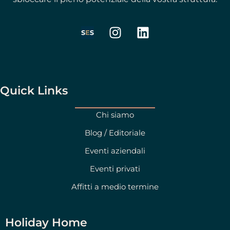
I
L
n
i
s
n
t
k
a
e
g
d
Quick Links
r
i
a
n
Chi siamo
m
Blog / Editoriale
Eventi aziendali
Eventi privati
Affitti a medio termine
Holiday Home