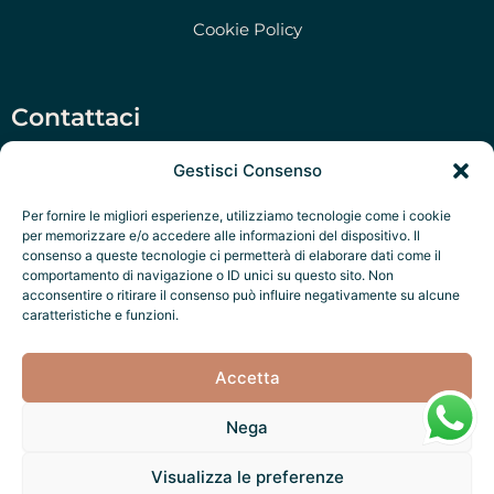
Cookie Policy
Contattaci
Salento Prime Srl, Via San Martino 47, Morciano di
Gestisci Consenso
Leuca (LE)
Per fornire le migliori esperienze, utilizziamo tecnologie come i cookie
‭+39 351 79 47 280‬
per memorizzare e/o accedere alle informazioni del dispositivo. Il
consenso a queste tecnologie ci permetterà di elaborare dati come il
P.IVA: IT05322970756
comportamento di navigazione o ID unici su questo sito. Non
acconsentire o ritirare il consenso può influire negativamente su alcune
Salento Exclusive Services
caratteristiche e funzioni.
Accetta
Nega
Fatto con ❤️ da
Salento Factory
Visualizza le preferenze
Noi accettiamo: