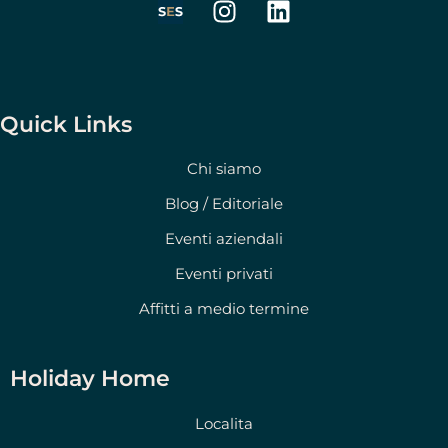
n
i
s
n
t
k
a
e
g
d
Quick Links
r
i
a
n
Chi siamo
m
Blog / Editoriale
Eventi aziendali
Eventi privati
Affitti a medio termine
Holiday Home
Localita