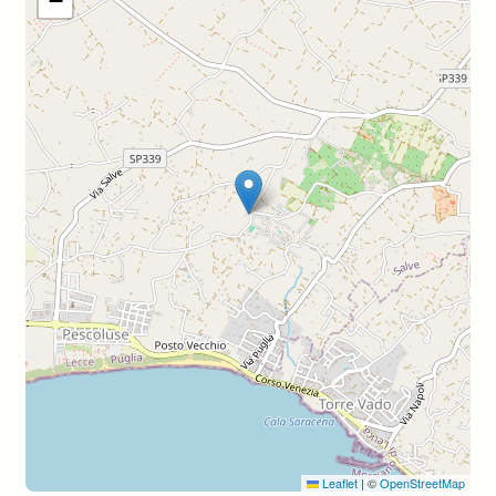
−
Leaflet
|
©
OpenStreetMap