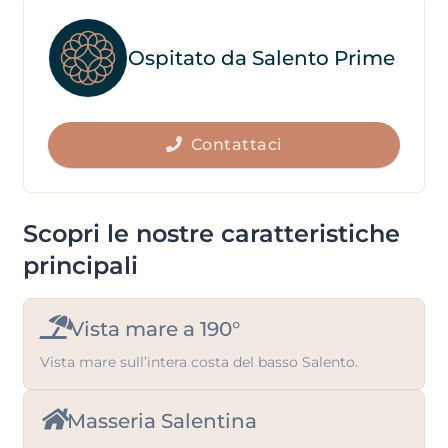
question
the
mark
question
Ospitato da Salento Prime
key
mark
to
key
get
to
the
Contattaci
get
keyboard
the
shortcuts
keyboard
for
shortcuts
Scopri le nostre caratteristiche
changing
for
principali
dates.
changing
dates.
Vista mare a 190°
Vista mare sull’intera costa del basso Salento.
Masseria Salentina