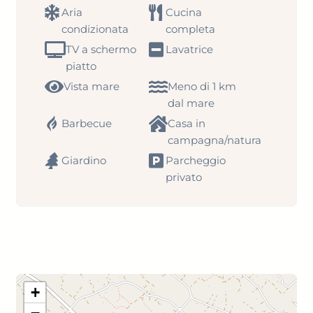
Aria
Cucina
condizionata
completa
TV a schermo
Lavatrice
piatto
Vista mare
Meno di 1 km
dal mare
Barbecue
Casa in
campagna/natura
Giardino
Parcheggio
privato
+