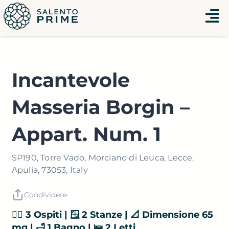
Vai
Menu
al
contenuto
Incantevole
Masseria Borgin –
Appart. Num. 1
SP190, Torre Vado, Morciano di Leuca, Lecce,
Apulia, 73053, Italy
Condividere
👯‍♂️ 3 Ospiti | 🪟 2 Stanze | 📐 Dimensione 65
mq | 🛁 1 Bagno | 🛌 2 Letti