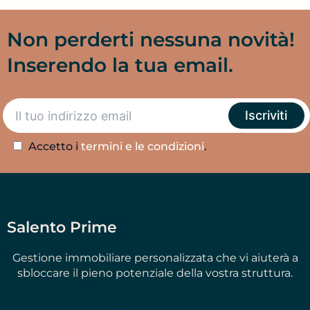
Non perderti nessuna novità!
Inserendo la tua email.
Accetto i
termini e le condizioni
.
Salento Prime
Gestione immobiliare personalizzata che vi aiuterà a
sbloccare il pieno potenziale della vostra struttura.
I
L