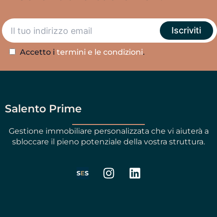
Accetto i
termini e le condizioni
.
Salento Prime
Gestione immobiliare personalizzata che vi aiuterà a
sbloccare il pieno potenziale della vostra struttura.
I
L
n
i
s
n
t
k
a
e