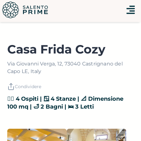
Vai
Menu
al
contenuto
Casa Frida Cozy
Via Giovanni Verga, 12, 73040 Castrignano del
Capo LE, Italy
Condividere
👯‍♂️ 4 Ospiti | 🪟 4 Stanze | 📐 Dimensione
100 mq | 🛁 2 Bagni | 🛌 3 Letti