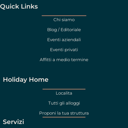
g
d
Quick Links
r
i
a
n
Chi siamo
m
Blog / Editoriale
Eventi aziendali
Eventi privati
Affitti a medio termine
Holiday Home
Localita
Tutti gli alloggi
Proponi la tua struttura
Servizi