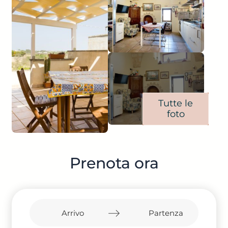
Tutte le
foto
Prenota ora
Navigate