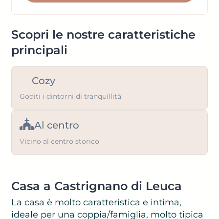
keyboard
the
shortcuts
keyboard
for
shortcuts
Scopri le nostre caratteristiche
changing
for
principali
dates.
changing
dates.
Cozy
Goditi i dintorni di tranquillità
Al centro
Vicino al centro storico
Casa a Castrignano di Leuca
La casa è molto caratteristica e intima,
ideale per una coppia/famiglia, molto tipica