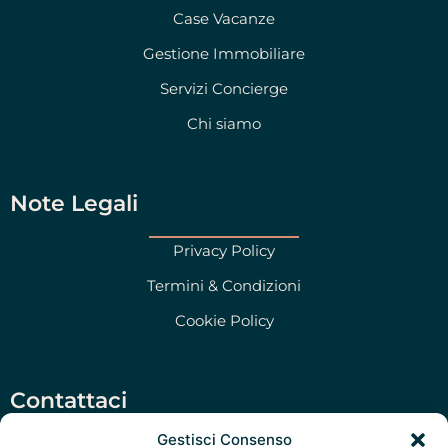
Case Vacanze
Gestione Immobiliare
Servizi Concierge
Chi siamo
Note Legali
Privacy Policy
Termini & Condizioni
Cookie Policy
Contattaci
Gestisci Consenso
Salento Prime Srl, Via San Martino 47, Morciano di