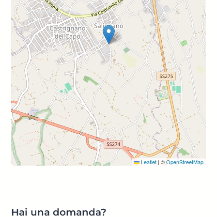
Leaflet
|
©
OpenStreetMap
Hai una domanda?