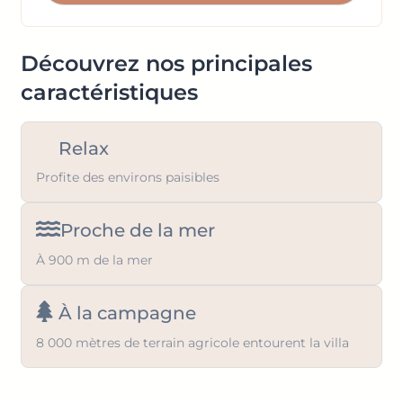
keyboard
the
shortcuts
keyboard
for
shortcuts
Découvrez nos principales
changing
for
caractéristiques
dates.
changing
dates.
Relax
Profite des environs paisibles
Proche de la mer
À 900 m de la mer
À la campagne
8 000 mètres de terrain agricole entourent la villa