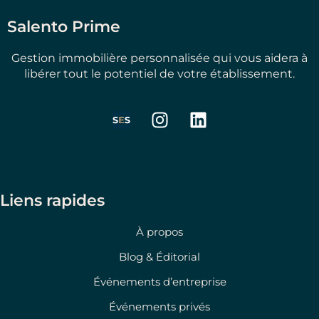
Salento Prime
Gestion immobilière personnalisée qui vous aidera à
libérer tout le potentiel de votre établissement.
I
L
n
i
s
n
t
k
a
e
g
d
Liens rapides
r
i
a
n
À propos
m
Blog & Éditorial
Événements d’entreprise
Événements privés