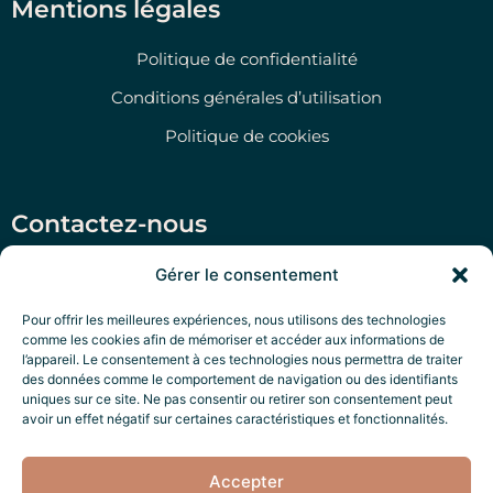
Mentions légales
Politique de confidentialité
Conditions générales d’utilisation
Politique de cookies
Contactez-nous
Salento Prime Srl, Via San Martino 47, Morciano di
Gérer le consentement
Leuca (LE)
Pour offrir les meilleures expériences, nous utilisons des technologies
‭+39 351 79 47 280‬
comme les cookies afin de mémoriser et accéder aux informations de
l’appareil. Le consentement à ces technologies nous permettra de traiter
P.IVA: IT05322970756
des données comme le comportement de navigation ou des identifiants
uniques sur ce site. Ne pas consentir ou retirer son consentement peut
Salento Exclusive Services
avoir un effet négatif sur certaines caractéristiques et fonctionnalités.
Accepter