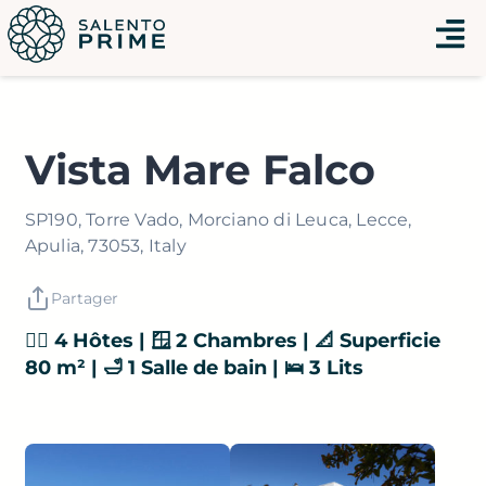
Aller
Menu
au
contenu
Vista Mare Falco
SP190, Torre Vado, Morciano di Leuca, Lecce,
Apulia, 73053, Italy
Partager
👯‍♂️ 4 Hôtes | 🪟 2 Chambres | 📐 Superficie
80 m² | 🛁 1 Salle de bain | 🛌 3 Lits