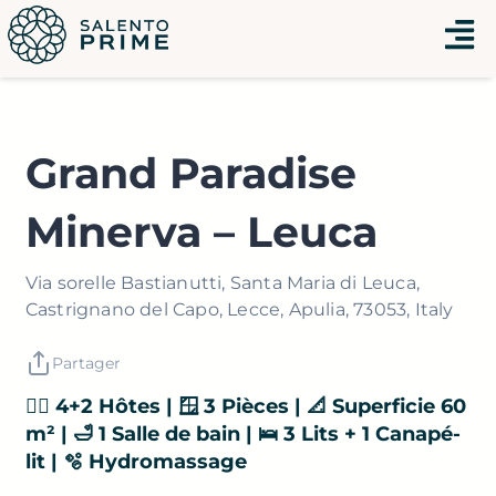
Aller
Menu
au
contenu
Grand Paradise
Minerva – Leuca
Via sorelle Bastianutti, Santa Maria di Leuca,
Castrignano del Capo, Lecce, Apulia, 73053, Italy
Partager
👯‍♂️ 4+2 Hôtes | 🪟 3 Pièces | 📐 Superficie 60
m² | 🛁 1 Salle de bain | 🛌 3 Lits + 1 Canapé-
lit | 🫧 Hydromassage