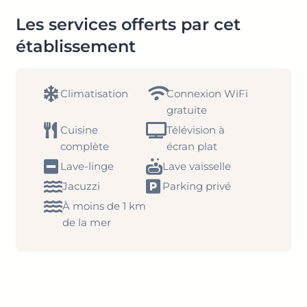
Les services offerts par cet
établissement
Climatisation
Connexion WiFi
gratuite
Cuisine
Télévision à
complète
écran plat
Lave-linge
Lave vaisselle
Jacuzzi
Parking privé
À moins de 1 km
de la mer