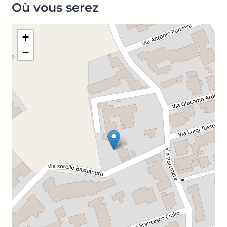
Où vous serez
+
−