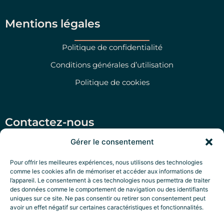
Mentions légales
Politique de confidentialité
Conditions générales d’utilisation
Politique de cookies
Contactez-nous
Gérer le consentement
Salento Prime Srl, Via San Martino 47, Morciano di
Leuca (LE)
Pour offrir les meilleures expériences, nous utilisons des technologies
comme les cookies afin de mémoriser et accéder aux informations de
‭+39 351 79 47 280‬
l’appareil. Le consentement à ces technologies nous permettra de traiter
des données comme le comportement de navigation ou des identifiants
P.IVA: IT05322970756
uniques sur ce site. Ne pas consentir ou retirer son consentement peut
Salento Exclusive Services
avoir un effet négatif sur certaines caractéristiques et fonctionnalités.