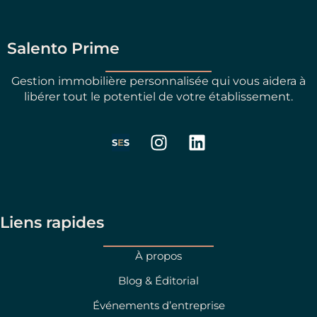
Salento Prime
Gestion immobilière personnalisée qui vous aidera à
libérer tout le potentiel de votre établissement.
I
L
n
i
s
n
t
k
a
e
g
d
Liens rapides
r
i
a
n
À propos
m
Blog & Éditorial
Événements d’entreprise