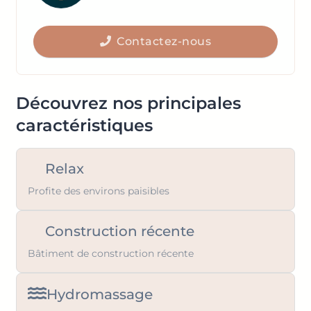
to
key
get
to
the
Contactez-nous
get
keyboard
the
shortcuts
keyboard
for
shortcuts
Découvrez nos principales
changing
for
caractéristiques
dates.
changing
dates.
Relax
Profite des environs paisibles
Construction récente
Bâtiment de construction récente
Hydromassage