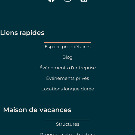
a
n
i
c
s
n
e
t
k
b
a
e
o
g
d
Liens rapides
o
r
i
k
a
n
Espace propriétaires
m
Blog
Événements d’entreprise
Événements privés
Locations longue durée
Maison de vacances
Structures
Proposez votre structure