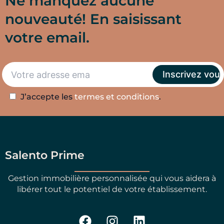
Ne manquez aucune
nouveauté! En saisissant
votre email.
J’accepte les
termes et conditions
.
Salento Prime
Gestion immobilière personnalisée qui vous aidera à
libérer tout le potentiel de votre établissement.
F
I
L