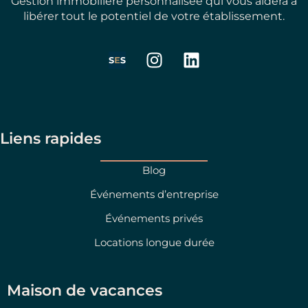
Gestion immobilière personnalisée qui vous aidera à
libérer tout le potentiel de votre établissement.
I
L
n
i
s
n
t
k
a
e
g
d
Liens rapides
r
i
a
n
Blog
m
Événements d’entreprise
Événements privés
Locations longue durée
Maison de vacances