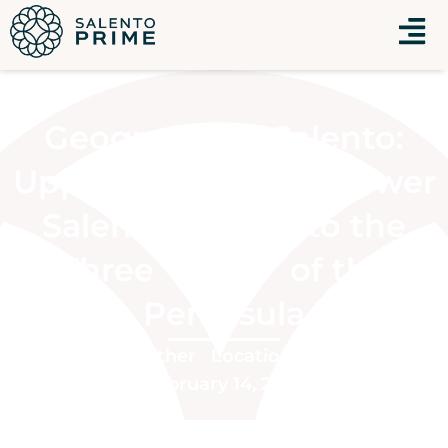
Menu
Geographical Salento:
Upper, Middle, and Lower
Salento – Guide to the
Three “Souls” of the
Peninsula
Other
Location
February 14, 2026