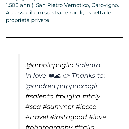
1.500 anni), San Pietro Vernotico, Carovigno.
Accesso libero su strade rurali, rispetta le
proprietà private.
@amolapuglia
Salento
in love ❤️🌊 👉 Thanks to:
@andrea.pappaccogli
#salento
#puglia
#italy
#sea
#summer
#lecce
#travel
#instagood
#love
#photography
#italia