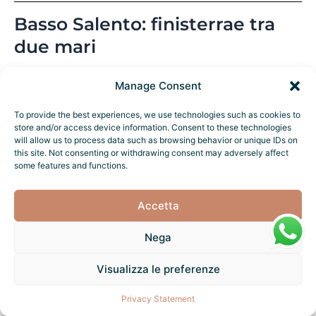
Basso Salento: finisterrae tra
due mari
Il Basso Salento è il punto più meridionale e
Manage Consent
selvaggio (estremo sud: faro di Leuca,
39°47’43″N), dove la penisola si assottiglia a
To provide the best experiences, we use technologies such as cookies to
store and/or access device information. Consent to these technologies
soli 40 km di larghezza e i due mari si
will allow us to process data such as browsing behavior or unique IDs on
incontrano simbolicamente a Santa Maria di
this site. Not consenting or withdrawing consent may adversely affect
some features and functions.
Leuca (dal latino “De Finibus Terrae”, fine
della terra). Qui il paesaggio cambia
Accetta
radicalmente: meno verde e coltivato, più
roccioso, con scogliere a strapiombo che
Nega
raggiungono 60-70 metri (zona Castro-Santa
Cesarea), grotte marine accessibili in barca
Visualizza le preferenze
(oltre 30 censite tra Adriatico e Ionio), e una
luce accecante che ricorda le isole greche.
Privacy Statement