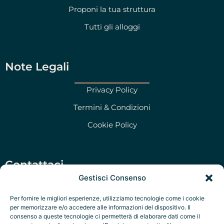
Proponi la tua struttura
Tutti gli alloggi
Note Legali
Privacy Policy
Termini & Condizioni
Cookie Policy
Contattaci
Gestisci Consenso
Via San Martino 47, Morciano di Leuca (LE)
Per fornire le migliori esperienze, utilizziamo tecnologie come i cookie
+39 351 79 47 280
per memorizzare e/o accedere alle informazioni del dispositivo. Il
consenso a queste tecnologie ci permetterà di elaborare dati come il
P.IVA: Salento Prime Srl IT05322970756