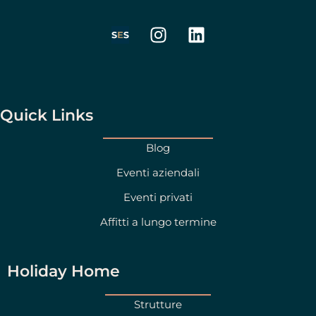
I
L
n
i
s
n
t
k
a
e
g
d
Quick Links
r
i
a
n
Blog
m
Eventi aziendali
Eventi privati
Affitti a lungo termine
Holiday Home
Strutture