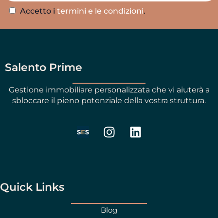
Accetto i
termini e le condizioni
.
Salento Prime
Gestione immobiliare personalizzata che vi aiuterà a
sbloccare il pieno potenziale della vostra struttura.
I
L
n
i
s
n
t
k
a
e
g
d
Quick Links
r
i
a
n
Blog