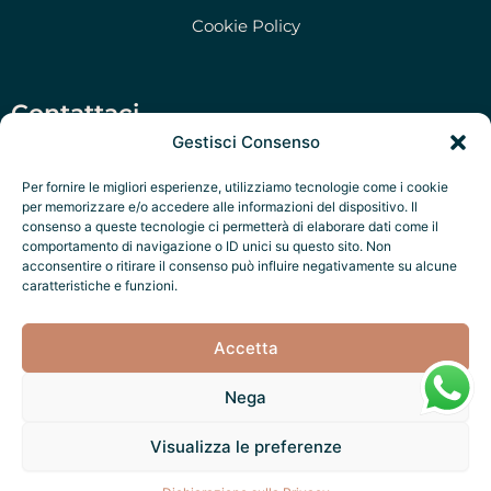
Cookie Policy
Contattaci
Gestisci Consenso
Via San Martino 47, Morciano di Leuca (LE)
Per fornire le migliori esperienze, utilizziamo tecnologie come i cookie
+39 351 79 47 280
per memorizzare e/o accedere alle informazioni del dispositivo. Il
consenso a queste tecnologie ci permetterà di elaborare dati come il
P.IVA: Salento Prime Srl IT05322970756
comportamento di navigazione o ID unici su questo sito. Non
acconsentire o ritirare il consenso può influire negativamente su alcune
Salento Exclusive Services
caratteristiche e funzioni.
Accetta
Nega
Fatto con ❤️ da
Salento Factory
Visualizza le preferenze
Noi accettiamo: